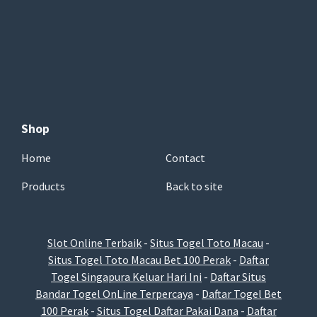
Shop
Home
Contact
Products
Back to site
Slot Online Terbaik
-
Situs Togel Toto Macau
-
Situs Togel Toto Macau Bet 100 Perak
-
Daftar
Togel Singapura Keluar Hari Ini
-
Daftar Situs
Bandar Togel OnLine Terpercaya
-
Daftar Togel Bet
100 Perak
-
Situs Togel Daftar Pakai Dana
-
Daftar